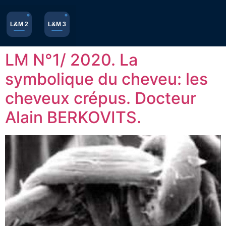
L&M 2
L&M 3
LM N°1/ 2020. La
symbolique du cheveu: les
cheveux crépus. Docteur
Alain BERKOVITS.