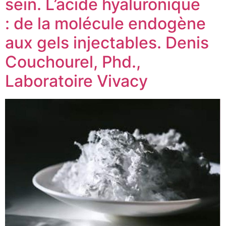
sein. L’acide hyaluronique
: de la molécule endogène
aux gels injectables. Denis
Couchourel, Phd.,
Laboratoire Vivacy