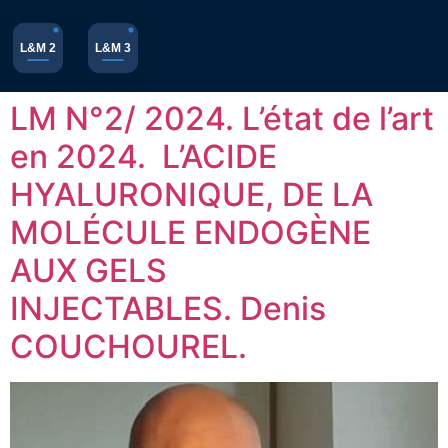
L&M 2
L&M 3
LM N°2/ 2024. L’état de l’art
en 2024. L’ACIDE
HYALURONIQUE, DE LA
MOLÉCULE ENDOGÈNE
AUX GELS
INJECTABLES. Denis
COUCHOUREL.